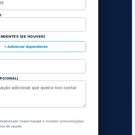
R
ENDENTES (SE HOUVER)
+ Adicionar dependente
PCIONAL)
atado(a) por nossa equipe e receber comunicações
nos de saúde.