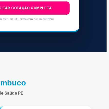
CITAR COTAÇÃO COMPLETA
 até 1 dia útil, direto com nossa corretora.
nambuco
de Saúde PE