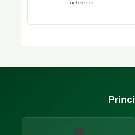
autorizado.
Princ
🏥