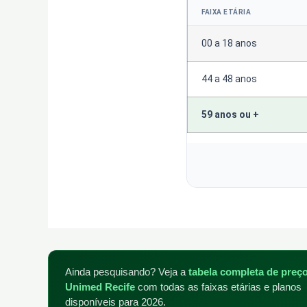
FAIXA ETÁRIA
00 a 18 anos
44 a 48 anos
59 anos ou +
Ainda pesquisando? Veja a
tabela completa de preç
Unimed Recife
com todas as faixas etárias e planos
disponíveis para 2026.