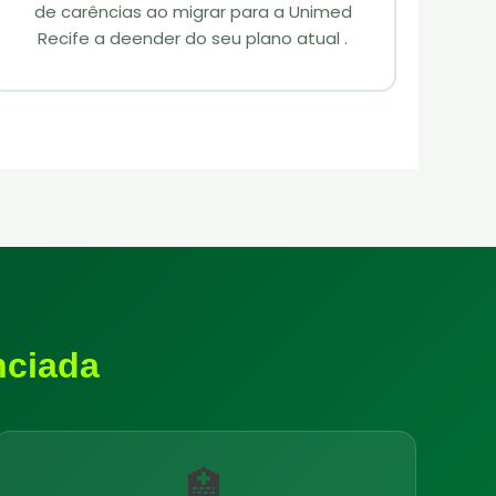
de carências ao migrar para a Unimed
Recife a deender do seu plano atual .
nciada
🏥