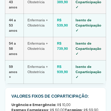
43
Obstetrícia
389,90
Coparticipação
anos
✓
44 a
Enfermaria +
R$
Isento de
53
Obstetrícia
539,90
Coparticipação
anos
✓
54 a
Enfermaria +
R$
Isento de
58
Obstetrícia
739,90
Coparticipação
anos
✓
59
Enfermaria +
R$
Isento de
anos
Obstetrícia
939,90
Coparticipação
+
✓
VALORES FIXOS DE COPARTICIPAÇÃO:
Urgência e Emergência:
R$ 10,00
Exames Complexos:
R$ 60,00
Terapias:
R$ 69,90