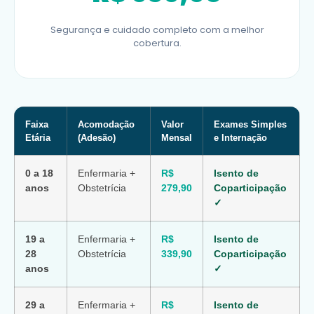
Segurança e cuidado completo com a melhor
cobertura.
Faixa
Acomodação
Valor
Exames Simples
Etária
(Adesão)
Mensal
e Internação
0 a 18
Enfermaria +
R$
Isento de
anos
Obstetrícia
279,90
Coparticipação
✓
19 a
Enfermaria +
R$
Isento de
28
Obstetrícia
339,90
Coparticipação
anos
✓
29 a
Enfermaria +
R$
Isento de